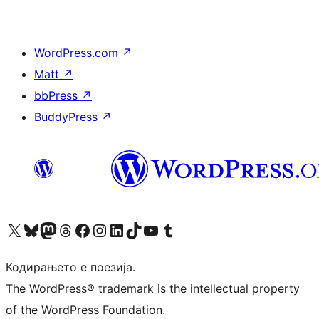
WordPress.com
↗
Matt
↗
bbPress
↗
BuddyPress
↗
Visit our X (formerly Twitter) account
Visit our Bluesky account
Visit our Mastodon account
Visit our Threads account
Visit our Facebook page
Visit our Instagram account
Visit our LinkedIn account
Visit our TikTok account
Visit our YouTube channel
Visit our Tumblr account
Кодирањето е поезија.
The WordPress® trademark is the intellectual property
of the WordPress Foundation.