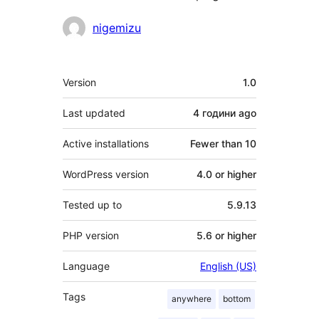
Contributors
nigemizu
Meta
Version
1.0
Last updated
4 години
ago
Active installations
Fewer than 10
WordPress version
4.0 or higher
Tested up to
5.9.13
PHP version
5.6 or higher
Language
English (US)
Tags
anywhere
bottom