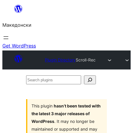
Оди
на
Македонски
содржината
Get WordPress
Plugin Directory
Scroll-Rec
Search
plugins
This plugin
hasn’t been tested with
the latest 3 major releases of
WordPress
. It may no longer be
maintained or supported and may