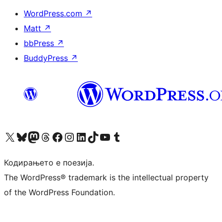
WordPress.com
↗
Matt
↗
bbPress
↗
BuddyPress
↗
Visit our X (formerly Twitter) account
Visit our Bluesky account
Visit our Mastodon account
Visit our Threads account
Visit our Facebook page
Visit our Instagram account
Visit our LinkedIn account
Visit our TikTok account
Visit our YouTube channel
Visit our Tumblr account
Кодирањето е поезија.
The WordPress® trademark is the intellectual property
of the WordPress Foundation.