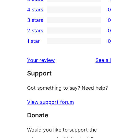
1
4 stars
0
5-
0
3 stars
0
star
4-
0
2 stars
0
review
star
3-
0
1 star
0
reviews
star
2-
0
reviews
star
1-
reviews
Your review
See all
reviews
star
Support
reviews
Got something to say? Need help?
View support forum
Donate
Would you like to support the