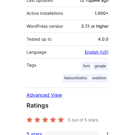
Last updated
12 години
ago
Active installations
1.000+
WordPress version
3.7.1 or higher
Tested up to
4.0.0
Language
English (US)
Tags
font
google
NanumGothic
webfont
Advanced View
Ratings
5
out of 5 stars.
5 stars
1