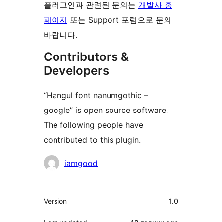
플러그인과 관련된 문의는
개발사 홈
페이지
또는 Support 포럼으로 문의
바랍니다.
Contributors &
Developers
“Hangul font nanumgothic –
google” is open source software.
The following people have
contributed to this plugin.
Contributors
iamgood
Meta
Version
1.0